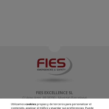
FIES EXCELLENCE SL
C/ Arno Jäger, 69 08390 – Montgat (Barcelona)
T. +34 93 655 14 15
Utilizamos
cookies
propias y de terceros para personalizar el
info@fies-group.com
contenido, analizar el tráfico y guardar sus preferencias. Puede