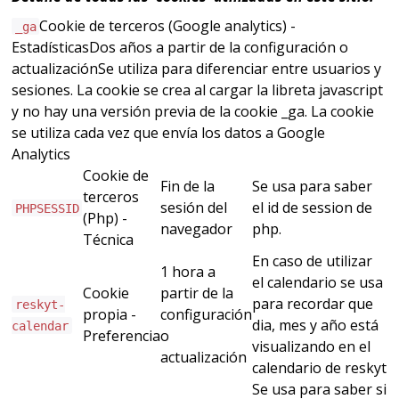
Cookie de terceros (Google analytics) -
_ga
EstadísticasDos años a partir de la configuración o
actualizaciónSe utiliza para diferenciar entre usuarios y
sesiones. La cookie se crea al cargar la libreta javascript
y no hay una versión previa de la cookie _ga. La cookie
se utiliza cada vez que envía los datos a Google
Analytics
Cookie de
Fin de la
Se usa para saber
terceros
sesión del
el id de session de
PHPSESSID
(Php) -
navegador
php.
Técnica
En caso de utilizar
1 hora a
el calendario se usa
Cookie
partir de la
para recordar que
reskyt-
propia -
configuración
dia, mes y año está
calendar
Preferencia
o
visualizando en el
actualización
calendario de reskyt
Se usa para saber si