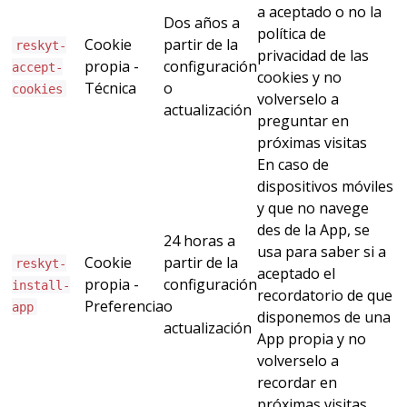
a aceptado o no la
Dos años a
política de
Cookie
partir de la
reskyt-
privacidad de las
propia -
configuración
accept-
cookies y no
Técnica
o
cookies
volverselo a
actualización
preguntar en
próximas visitas
En caso de
dispositivos móviles
y que no navege
des de la App, se
24 horas a
usa para saber si a
Cookie
partir de la
reskyt-
aceptado el
propia -
configuración
install-
recordatorio de que
Preferencia
o
app
disponemos de una
actualización
App propia y no
volverselo a
recordar en
próximas visitas