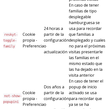
En caso de tener
familias de tipo
desplegable
hamburguesa se
24 horas a
usa para recordar
Cookie
partir de la
que familias a
reskyt-
propia -
configuración
desplegado y cuales
toggle-
Preferencia
o
no para el próximas
family
actualización
visitas presentarle
las familias en el
mismo estado que
las ha dejado en la
visita anterior
En caso de tener el
Dos años a
popup de inicio
Cookie
partir de la
activado se usa
not-show-
propia -
configuración
para recordar que
popupini
Preferencia
o
ya se se ha