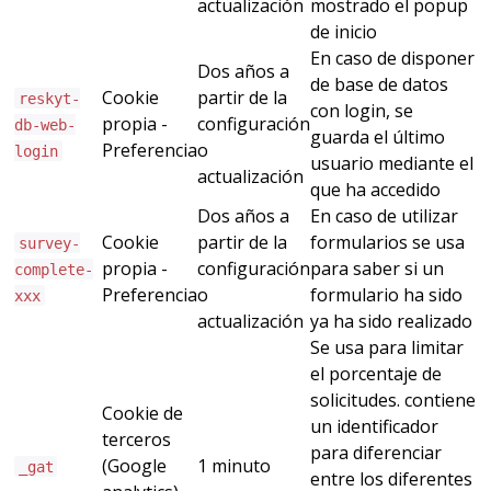
actualización
mostrado el popup
de inicio
En caso de disponer
Dos años a
de base de datos
Cookie
partir de la
reskyt-
con login, se
propia -
configuración
db-web-
guarda el último
Preferencia
o
login
usuario mediante el
actualización
que ha accedido
Dos años a
En caso de utilizar
Cookie
partir de la
formularios se usa
survey-
propia -
configuración
para saber si un
complete-
Preferencia
o
formulario ha sido
xxx
actualización
ya ha sido realizado
Se usa para limitar
el porcentaje de
solicitudes. contiene
Cookie de
un identificador
terceros
para diferenciar
(Google
1 minuto
_gat
entre los diferentes