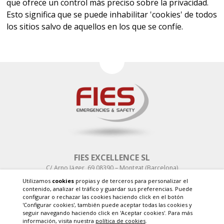
que ofrece un control más preciso sobre la privacidad.
Esto significa que se puede inhabilitar 'cookies' de todos
los sitios salvo de aquellos en los que se confíe.
FIES EXCELLENCE SL
C/ Arno Jäger, 69 08390 – Montgat (Barcelona)
T. +34 93 655 14 15
Utilizamos
cookies
propias y de terceros para personalizar el
info@fies-group.com
contenido, analizar el tráfico y guardar sus preferencias. Puede
configurar o rechazar las cookies haciendo click en el botón
POLÍTICA DE CALIDAD
'Configurar cookies', también puede aceptar todas las cookies y
POLÍTICA DE PRIVACIDAD
seguir navegando haciendo click en 'Aceptar cookies'. Para más
AVISO LEGAL
información, visita nuestra
política de cookies
.