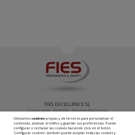
FIES EXCELLENCE SL
C/ Arno Jäger, 69 08390 – Montgat (Barcelona)
T. +34 93 655 14 15
Utilizamos
cookies
propias y de terceros para personalizar el
info@fies-group.com
contenido, analizar el tráfico y guardar sus preferencias. Puede
configurar o rechazar las cookies haciendo click en el botón
POLÍTICA DE CALIDAD
'Configurar cookies', también puede aceptar todas las cookies y