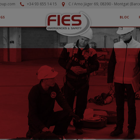
roup.com
+34 93 655 14 15
C / Arno Jäger 69, 08390 - Montgat (Barc
EGS
BLOC