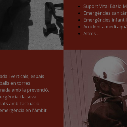
Suport Vital Bàsic. M
Emergències sanitàri
Emergències infantil
Accident a medi aquà
Altres ...
da i verticals, espais
eballs en torres
onada amb la prevenció,
rgència i la seva
nats amb l'actuació
'emergència en l'àmbit