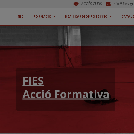
ACCÉS CURS
info@fies-g
INICI
FORMACIÓ
DEA I CARDIOPROTECCIÓ
CATÀL
FIES
Acció Formativa