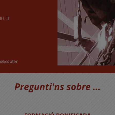
 I, II
helicòpter
Pregunti'ns sobre ...