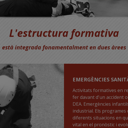
L'estructura formativa
està integrada fonamentalment en
dues àrees
EMERGÈNCIES SANIT
Activitats formatives en r
fer davant d'un accident o
DEA. Emergències infantils
industrial. Els programes 
diferents situacions en q
vital en el pronòstic i evol