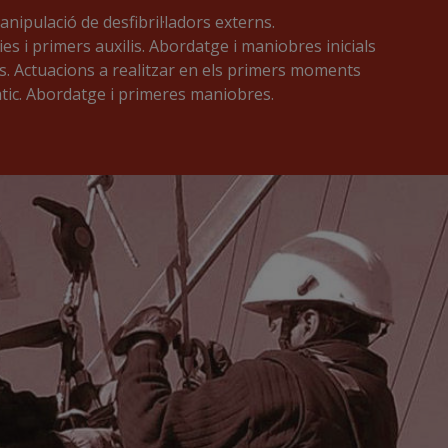
anipulació de desfibril·ladors externs.
es i primers auxilis. Abordatge i maniobres inicials
s. Actuacions a realitzar en els primers moments
tic. Abordatge i primeres maniobres.