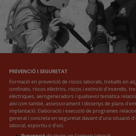
PREVENCIÓ I SEGURETAT
Formació en prevenció de riscos laborals, treballs en alça
confinats, riscos elèctrics, riscos i extinció d'incendis, tr
elèctriques, aerogeneradors i qualsevol temàtica relaci
així com també, assessorament i dissenys de plans d'eme
implantació. Elaboració i execució de programes relacio
general i concreta en seguretat davant d'una situació d
laboral, esportiu o d'oci.
Prevenció
de riscos en l'entorn laboral