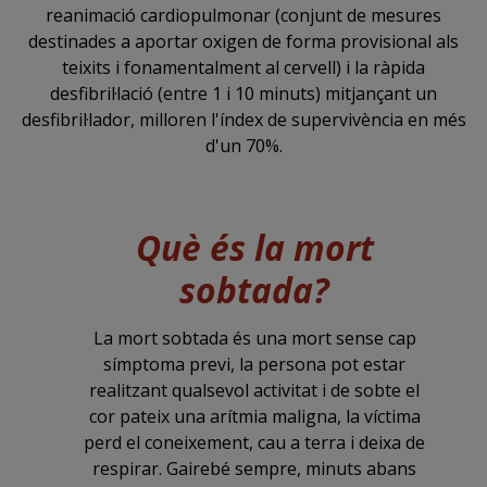
reanimació cardiopulmonar (conjunt de mesures
destinades a aportar oxigen de forma provisional als
teixits i fonamentalment al cervell) i la ràpida
desfibril·lació (entre 1 i 10 minuts) mitjançant un
desfibril·lador, milloren l'índex de supervivència en més
d'un 70%.
Què és la mort
sobtada?
La mort sobtada és una mort sense cap
símptoma previ, la persona pot estar
realitzant qualsevol activitat i de sobte el
cor pateix una arítmia maligna, la víctima
perd el coneixement, cau a terra i deixa de
respirar. Gairebé sempre, minuts abans